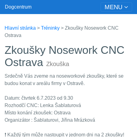
MENU
Dogcentrum
Hlavní stránka
>
Tréninky
> Zkoušky Nosework CNC
Ostrava
Zkoušky Nosework CNC
Ostrava
Zkouška
Srdečně Vás zveme na noseworkové zkoušky, které se
budou konat v areálu firmy v Ostravě.
Datum: čtvrtek 6.7.2023 od 9.30
Rozhodčí CNC: Lenka Šablaturová
Místo konání zkoušek: Ostrava
Organizátor : Šablaturovi, Jiřina Mrázková
❗️ Každý tým může nastoupit v jednom dni na 2 zkoušky!