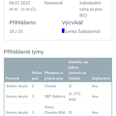
06.07.2023
Nosework
Individuální
-
cena za psa
09:30
15:30
(Čt)
(Kč)
Přihlášeno
Výcvikář
16 z 25
.
Lenka Šablaturová
Přihlášené týmy
Uveďte, na
jakou
Počet
Plemeno a
úroveň se
Psovod
psů
jméno psa
hlásíte
Zaplaceno
Jméno skryto
3
Charlie
I2
Ano
I2, VTZ
Jméno skryto
3
SBT Bathory
Ano
anýz
Avery
Jméno skryto
3
Chaska Wild
I3
Ano