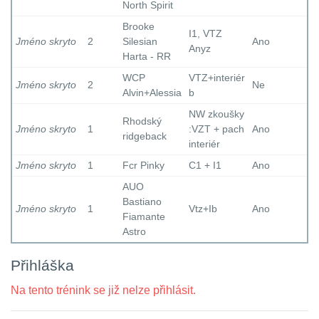
North Spirit
Brooke
I1, VTZ
Jméno skryto
2
Silesian
Ano
Anyz
Harta - RR
WCP
VTZ+interiér
Jméno skryto
2
Ne
Alvin+Alessia
b
NW zkoušky
Rhodský
Jméno skryto
1
:VZT + pach
Ano
ridgeback
interiér
Jméno skryto
1
Fcr Pinky
C1 + I1
Ano
AUO
Bastiano
Jméno skryto
1
Vtz+Ib
Ano
Fiamante
Astro
Přihláška
Na tento trénink se již nelze přihlásit.