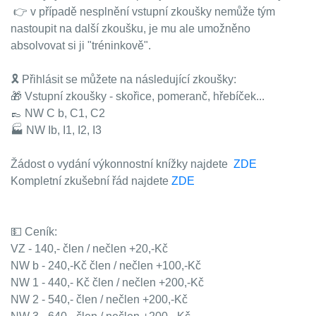
👉 v případě nesplnění vstupní zkoušky nemůže tým
nastoupit na další zkoušku, je mu ale umožněno
absolvovat si ji "tréninkově".
🎗 Přihlásit se můžete na následující zkoušky:
🎁 Vstupní zkoušky - skořice, pomeranč, hřebíček...
👞 NW C b, C1, C2
🏭 NW Ib, I1, I2, I3
Žádost o vydání výkonnostní knížky najdete
ZDE
Kompletní zkušební řád najdete
ZDE
💵 Ceník:
VZ - 140,- člen / nečlen +20,-Kč
NW b - 240,-Kč člen / nečlen +100,-Kč
NW 1 - 440,- Kč člen / nečlen +200,-Kč
NW 2 - 540,- člen / nečlen +200,-Kč