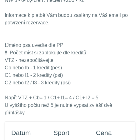
NW 3 - 640,- člen / nečlen +200,- Kč
Informace k platbě Vám budou zaslány na Váš email po
potvrzení rezervace.
❗️Jméno psa uveďte dle PP
‼️ Počet míst si zablokujte dle kreditů:
VTZ - nezapočítávejte
Cb nebo Ib - 1 kredit (pes)
C1 nebo I1 - 2 kredity (psi)
C2 nebo I2 / I3 - 3 kredity (psi)
Např: VTZ + Cb= 1 / C1+ I1= 4 / C1+ I2 = 5
U vyššího počtu než 5 je nutné vypsat zvlášť dvě
přihlášky.
Datum
Sport
Cena