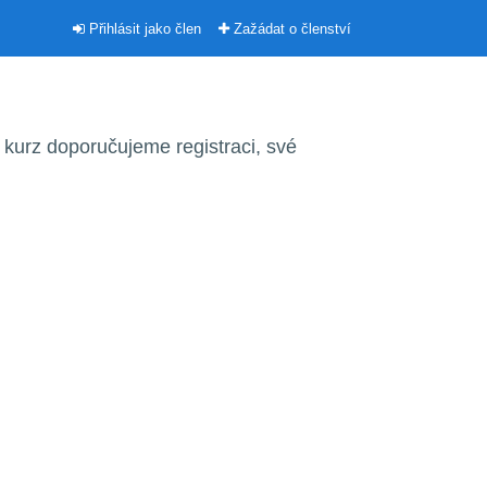
Přihlásit jako člen
Zažádat o členství
kurz doporučujeme registraci, své